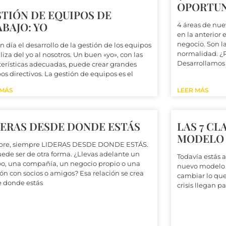
OPORTUNI
TIÓN DE EQUIPOS DE
BAJO: YO
4 áreas de nue
en la anterior
negocio. Son l
n día el desarrollo de la gestión de los equipos
normalidad. ¿R
liza del yo al nosotros. Un buen «yo», con las
Desarrollamos l
terísticas adecuadas, puede crear grandes
os directivos. La gestión de equipos es el
 MÁS
LEER MÁS
DERAS DESDE DONDE ESTÁS
LAS 7 CL
MODELO 
pre, siempre LIDERAS DESDE DONDE ESTÁS.
ede ser de otra forma. ¿Llevas adelante un
Todavía estás a
o, una compañía, un negocio propio o una
nuevo modelo 
ión con socios o amigos? Esa relación se crea
cambiar lo que
 donde estás
crisis llegan 