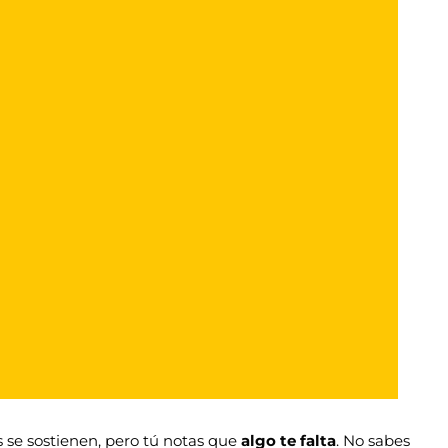
 se sostienen, pero tú notas que
algo te falta
. No sabes