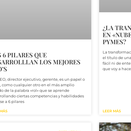
¿LA TRA
EN «NUBE
PYMES?
La transformac
 6 PILARES QUE
el título de u
SARROLLLAN LOS MEJORES
fácil ni de ente
’S
que voy a hace
EO, director ejecutivo, gerente, es un papel o
, como cualquier otro en el más amplio
do de la palabra «rol» que se aprende
rollando ciertas competencias y habilidades
se a 6 pilares
 MÁS
LEER MÁS