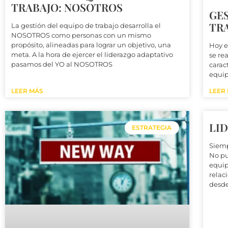
TRABAJO: NOSOTROS
GES
TRA
La gestión del equipo de trabajo desarrolla el
NOSOTROS como personas con un mismo
propósito, alineadas para lograr un objetivo, una
Hoy e
meta. A la hora de ejercer el liderazgo adaptativo
se rea
pasamos del YO al NOSOTROS
carac
equip
LEER MÁS
LEER
LI
ESTRATEGIA
Siem
No pu
equip
relac
desde