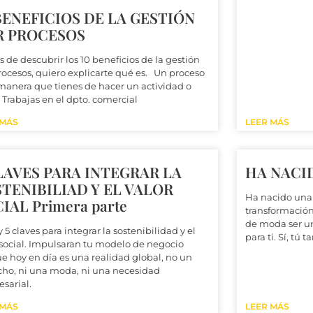
BENEFICIOS DE LA GESTIÓN
R PROCESOS
 de descubrir los 10 beneficios de la gestión
rocesos, quiero explicarte qué es. Un proceso
 manera que tienes de hacer un actividad o
. Trabajas en el dpto. comercial
 MÁS
LEER MÁS
LAVES PARA INTEGRAR LA
HA NACI
TENIBILIAD Y EL VALOR
Ha nacido una 
IAL Primera parte
transformación
de moda ser un
 5 claves para integrar la sostenibilidad y el
para ti. Sí, tú
 social. Impulsaran tu modelo de negocio
e hoy en día es una realidad global, no un
cho, ni una moda, ni una necesidad
sarial.
 MÁS
LEER MÁS