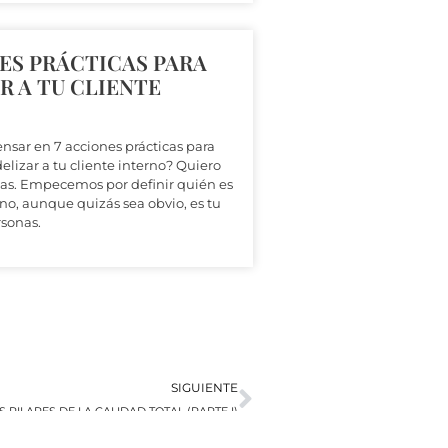
NES PRÁCTICAS PARA
R A TU CLIENTE
sar en 7 acciones prácticas para
delizar a tu cliente interno? Quiero
ías. Empecemos por definir quién es
rno, aunque quizás sea obvio, es tu
rsonas.
Siguiente
SIGUIENTE
 PILARES DE LA CALIDAD TOTAL (PARTE I)