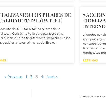
TUALIZANDO LOS PILARES DE
7 ACCIO
CALIDAD TOTAL (PARTE I)
FIDELIZA
INTERNO
mento de ACTUALIZAR los pilares de la
d total. Quizás no te lo parezca, pero sí, la
¿Puedes conden
ad puede que no te diferencie, pero sin ella no
conquistar y fi
s posicionarte en el mercado. Eso es
contarte las m
tu cliente inte
equipo, tus pe
 MÁS
LEER MÁS
« Previous
1
2
3
4
Next »
ACTUALIZANDO LOS