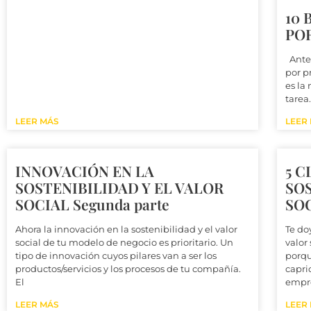
10 
PO
Antes
por p
es la
tarea
LEER MÁS
LEER
INNOVACIÓN EN LA
5 C
SOSTENIBILIDAD Y EL VALOR
SOS
SOCIAL Segunda parte
SOC
Ahora la innovación en la sostenibilidad y el valor
Te doy
social de tu modelo de negocio es prioritario. Un
valor
tipo de innovación cuyos pilares van a ser los
porqu
productos/servicios y los procesos de tu compañía.
capri
El
empre
LEER MÁS
LEER