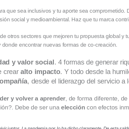
ra que sea inclusivos y tu aporte sea comprometido. 
ersión social y medioambiental. Haz que tu marca contri
de otros sectores que mejoren tu propuesta global y t
y donde encontrar nuevas formas de co-creación.
dad y valor social
. 4 formas de generar ri
de crear
alto impacto
. Y todo desde la humi
 compañía
, desde el liderazgo del servicio a
er y volver a aprender
, de forma diferente, de
pción?. Debe de ser una
elección
con efectos inm
nvivir juntos. La pandemia nos lo ha dicho claramente. De esta sal