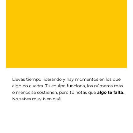
Llevas tiempo liderando y hay momentos en los que
algo no cuadra. Tu equipo funciona, los números más
o menos se sostienen, pero tú notas que
algo te falta
.
No sabes muy bien qué.
Durante mucho tiempo,
estuve como tú
, en eso del
piloto automático.
El liderazgo no es que otros te sigan.
Es convertirte