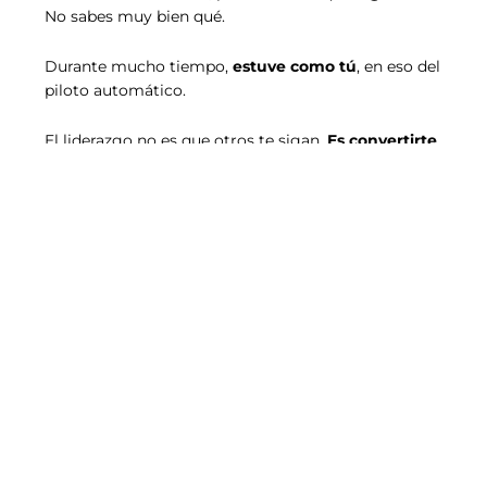
No sabes muy bien qué.
Durante mucho tiempo,
estuve como tú
, en eso del
piloto automático.
El liderazgo no es que otros te sigan.
Es convertirte
en el espejo donde quien está a tu lado puede
mirarse y crecer
. Es hacer lo que has de hacer según
tus propios términos, aunque nadie te esté mirando. Y
desde ahí, dejar que cada persona vaya por donde
quiera ir.
Eso no lo enseñan en los MBAs ni se aprende en un
curso de fin de semana. A mi me lo enseñaron las
más de dos décadas
de trabajo en una posición
directiva y con el acompañamiento a otros como yo.
En este blog escribo sobre lo que sé por mi
experiencia propia
: autoliderazgo, inteligencia
emocional aplicada, gestión de equipos y procesos y