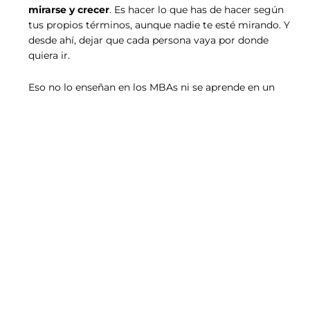
mirarse y crecer
. Es hacer lo que has de hacer según
tus propios términos, aunque nadie te esté mirando. Y
desde ahí, dejar que cada persona vaya por donde
quiera ir.
Eso no lo enseñan en los MBAs ni se aprende en un
curso de fin de semana. A mi me lo enseñaron las
más de dos décadas
de trabajo en una posición
directiva y con el acompañamiento a otros como yo.
En este blog escribo sobre lo que sé por mi
experiencia propia
: autoliderazgo, inteligencia
emocional aplicada, gestión de equipos y procesos y
liderazgo consciente.
Todo lo que publico ha pasado por mi experiencia real
y personal y la de las personas con las que trabajo.
Si estás aquí es porque algo en ti ya sabe que
el
liderazgo empieza dentro
. Bienvenido a tu sitio.