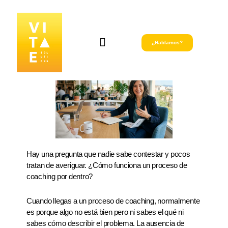
¿Hablamos?
ALMA. Coaching ejecutivo y equipos
Punto Cero. Liderazgo real.
Legado. Relevo empresarial.
Talleres y Experiencias
Hay una pregunta que nadie sabe contestar y pocos
tratan de averiguar. ¿Cómo funciona un proceso de
coaching por dentro?
Cuando llegas a un proceso de coaching, normalmente
es porque algo no está bien pero ni sabes el qué ni
sabes cómo describir el problema. La ausencia de