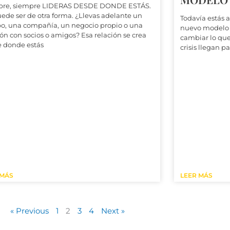
pre, siempre LIDERAS DESDE DONDE ESTÁS.
ede ser de otra forma. ¿Llevas adelante un
Todavía estás a
o, una compañía, un negocio propio o una
nuevo modelo 
ión con socios o amigos? Esa relación se crea
cambiar lo que
 donde estás
crisis llegan 
 MÁS
LEER MÁS
« Previous
1
2
3
4
Next »