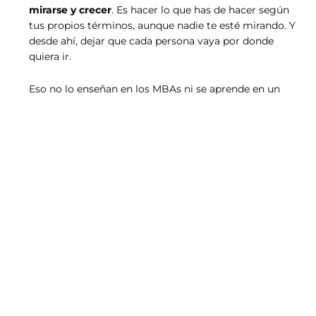
mirarse y crecer
. Es hacer lo que has de hacer según
tus propios términos, aunque nadie te esté mirando. Y
desde ahí, dejar que cada persona vaya por donde
quiera ir.
Eso no lo enseñan en los MBAs ni se aprende en un
curso de fin de semana. A mi me lo enseñaron las
más de dos décadas
de trabajo en una posición
directiva y con el acompañamiento a otros como yo.
En este blog escribo sobre lo que sé por mi
experiencia propia
: autoliderazgo, inteligencia
emocional aplicada, gestión de equipos y procesos y
liderazgo consciente.
Todo lo que publico ha pasado por mi experiencia real
y personal y la de las personas con las que trabajo.
Si estás aquí es porque algo en ti ya sabe que
el
liderazgo empieza dentro
. Bienvenido a tu sitio.