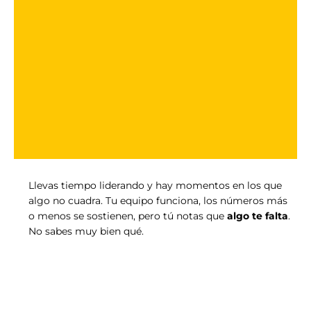
Llevas tiempo liderando y hay momentos en los que
algo no cuadra. Tu equipo funciona, los números más
o menos se sostienen, pero tú notas que
algo te falta
.
No sabes muy bien qué.
Durante mucho tiempo,
estuve como tú
, en eso del
piloto automático.
El liderazgo no es que otros te sigan.
Es convertirte