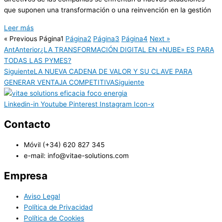
que suponen una transformación o una reinvención en la gestión
Leer más
« Previous
Página
1
Página
2
Página
3
Página
4
Next »
Ant
Anterior
¿LA TRANSFORMACIÓN DIGITAL EN «NUBE» ES PARA
TODAS LAS PYMES?
Siguiente
LA NUEVA CADENA DE VALOR Y SU CLAVE PARA
GENERAR VENTAJA COMPETITIVA
Siguiente
Linkedin-in
Youtube
Pinterest
Instagram
Icon-x
Contacto
Móvil (+34) 620 827 345
e-mail: info@vitae-solutions.com
Empresa
Aviso Legal
Política de Privacidad
Política de Cookies