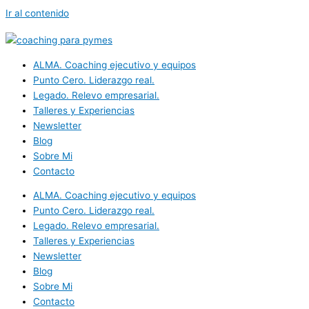
Ir al contenido
El Blog de Vitae Solutions
ALMA. Coaching ejecutivo y equipos
Llevas tiempo liderando y hay momentos en los que algo no
Punto Cero. Liderazgo real.
cuadra. Tu equipo funciona, los números más o menos se
Legado. Relevo empresarial.
sostienen, pero tú notas que
algo te falta
. No sabes muy bien qué.
Talleres y Experiencias
Newsletter
Durante mucho tiempo,
estuve como tú
, en eso del piloto
Blog
automático.
Sobre Mi
El liderazgo no es que otros te sigan.
Es convertirte en el espejo
Contacto
donde quien está a tu lado puede mirarse y crecer
. Es hacer lo
ALMA. Coaching ejecutivo y equipos
que has de hacer según tus propios términos, aunque nadie te
Punto Cero. Liderazgo real.
esté mirando. Y desde ahí, dejar que cada persona vaya por donde
Legado. Relevo empresarial.
quiera ir.
Talleres y Experiencias
Eso no lo enseñan en los MBAs ni se aprende en un curso de fin de
Newsletter
semana. A mi me lo enseñaron las
más de dos décadas
de trabajo
Blog
en una posición directiva y con el acompañamiento a otros como
Sobre Mi
yo.
Contacto