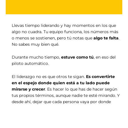
Llevas tiempo liderando y hay momentos en los que
algo no cuadra. Tu equipo funciona, los números más
o menos se sostienen, pero tú notas que
algo te falta
.
No sabes muy bien qué.
Durante mucho tiempo,
estuve como tú
, en eso del
piloto automático.
El liderazgo no es que otros te sigan.
Es convertirte
en el espejo donde quien está a tu lado puede
mirarse y crecer
. Es hacer lo que has de hacer según
tus propios términos, aunque nadie te esté mirando. Y
desde ahí, dejar que cada persona vaya por donde
quiera ir.
Eso no lo enseñan en los MBAs ni se aprende en un
curso de fin de semana. A mi me lo enseñaron las