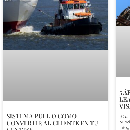
5 Á
LE
VIS
SISTEMA PULL O CÓMO
¿Cuál
CONVERTIR AL CLIENTE EN TU
princ
integ
CENTRO