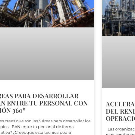
REAS PARA DESARROLLAR
AN ENTRE TU PERSONAL CON
ACELERA
IÓN 360º
DEL REN
OPERACI
es crees que son las 5 áreas para desarrollar los
ipios LEAN entre tu personal de forma
Las organizaci
rativa? ¿Crees que esta técnica podrá
para continuar