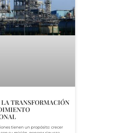
 LA TRANSFORMACIÓN
DIMIENTO
ONAL
ones tienen un propósito: crecer
 con su misión, generar riqueza.