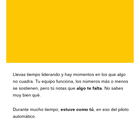
Llevas tiempo liderando y hay momentos en los que algo
no cuadra. Tu equipo funciona, los números más o menos
se sostienen, pero tú notas que
algo te falta
. No sabes
muy bien qué.
Durante mucho tiempo,
estuve como tú
, en eso del piloto
automático.
El liderazgo no es que otros te sigan.
Es convertirte en el
espejo donde quien está a tu lado puede mirarse y