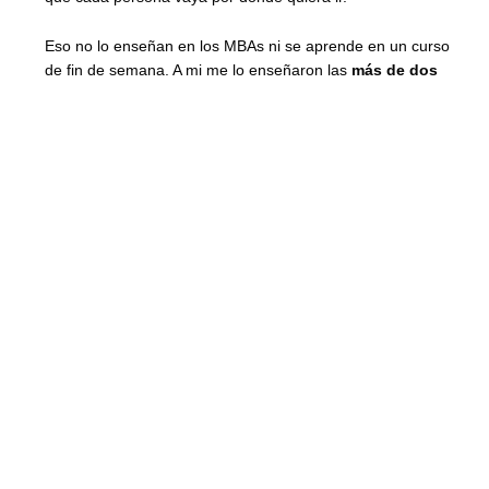
Eso no lo enseñan en los MBAs ni se aprende en un curso
de fin de semana. A mi me lo enseñaron las
más de dos
décadas
de trabajo en una posición directiva y con el
acompañamiento a otros como yo.
En este blog escribo sobre lo que sé por mi
experiencia
propia
: autoliderazgo, inteligencia emocional aplicada,
gestión de equipos y procesos y liderazgo consciente.
Todo lo que publico ha pasado por mi experiencia real y
personal y la de las personas con las que trabajo.
Si estás aquí es porque algo en ti ya sabe que
el liderazgo
empieza dentro
. Bienvenido a tu sitio.
Página
Página
Página
Página
ESTRATEGIA