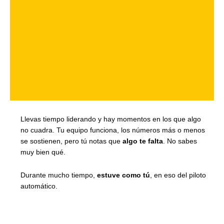
Llevas tiempo liderando y hay momentos en los que algo
no cuadra. Tu equipo funciona, los números más o menos
se sostienen, pero tú notas que
algo te falta
. No sabes
muy bien qué.
Durante mucho tiempo,
estuve como tú
, en eso del piloto
automático.
El liderazgo no es que otros te sigan.
Es convertirte en el
espejo donde quien está a tu lado puede mirarse y